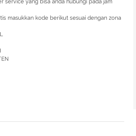
r service yang bisa anda hubungi pada jam
s masukkan kode berikut sesuai dengan zona
L
I
TEN