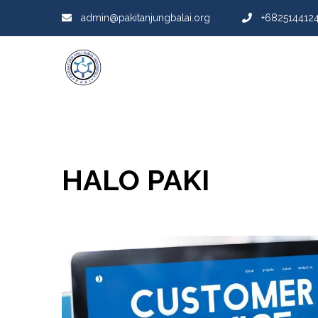
admin@pakitanjungbalai.org
+6825144124
HALO PAKI